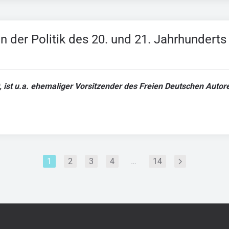
n der Politik des 20. und 21. Jahrhundert
ist, ist u.a. ehemaliger Vorsitzender des Freien Deutschen Auto
1
2
3
4
…
14