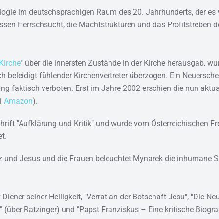
logie im deutschsprachigen Raum des 20. Jahrhunderts, der es w
essen Herrschsucht, die Machtstrukturen und das Profitstreben de
Kirche"
über die innersten Zustände in der Kirche herausgab, wu
h beleidigt fühlender Kirchenvertreter überzogen. Ein Neuersch
 faktisch verboten. Erst im Jahre 2002 erschien die nun aktual
i
Amazon
).
ift "Aufklärung und Kritik" und wurde vom Österreichischen Fre
t.
 und Jesus und die Frauen beleuchtet Mynarek die inhumane Sex
Diener seiner Heiligkeit, "Verrat an der Botschaft Jesu", "Die N
 (über Ratzinger) und "Papst Franziskus – Eine kritische Biogra